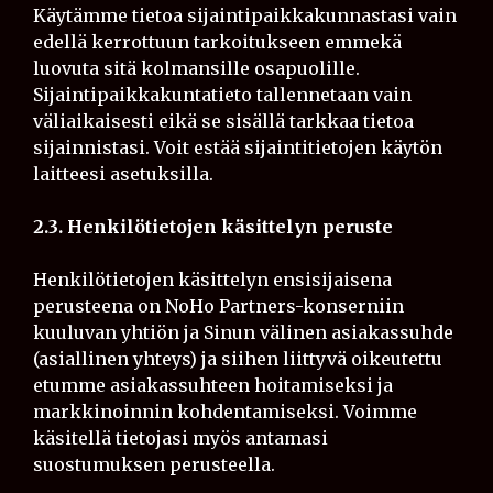
Käytämme tietoa sijaintipaikkakunnastasi vain
edellä kerrottuun tarkoitukseen emmekä
luovuta sitä kolmansille osapuolille.
Sijaintipaikkakuntatieto tallennetaan vain
väliaikaisesti eikä se sisällä tarkkaa tietoa
sijainnistasi. Voit estää sijaintitietojen käytön
laitteesi asetuksilla.
2.3. Henkilötietojen käsittelyn peruste
Henkilötietojen käsittelyn ensisijaisena
perusteena on NoHo Partners-konserniin
kuuluvan yhtiön ja Sinun välinen asiakassuhde
(asiallinen yhteys) ja siihen liittyvä oikeutettu
etumme asiakassuhteen hoitamiseksi ja
markkinoinnin kohdentamiseksi. Voimme
käsitellä tietojasi myös antamasi
suostumuksen perusteella.