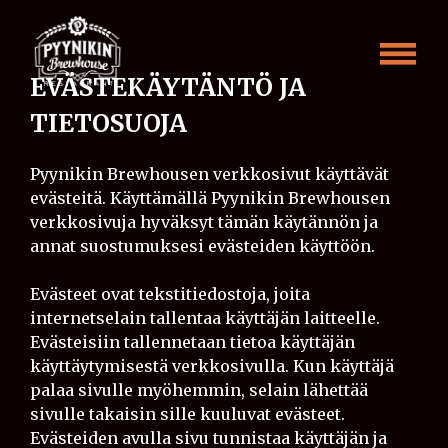
Skip
Evästekäytäntö
to
content
ja
EVÄSTEKÄYTÄNTÖ JA
tietosuoja
TIETOSUOJA
Pyynikin Brewhousen verkkosivut käyttävät
evästeitä. Käyttämällä Pyynikin Brewhousen
verkkosivuja hyväksyt tämän käytännön ja
annat suostumuksesi evästeiden käyttöön.
Evästeet ovat tekstitiedostoja, joita
internetselain tallentaa käyttäjän laitteelle.
Evästeisiin tallennetaan tietoa käyttäjän
käyttäytymisestä verkkosivulla. Kun käyttäjä
palaa sivulle myöhemmin, selain lähettää
sivulle takaisin sille kuuluvat evästeet.
Evästeiden avulla sivu tunnistaa käyttäjän ja