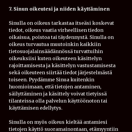
7. Sinun oikeutesi ja niiden käyttäminen
Sinulla on oikeus tarkastaa itseäsi koskevat
tiedot, oikeus vaatia virheellisen tiedon
oikaisua, poistoa tai täydennystä. Sinulla on
oikeus turvautua muutoinkin kaikkiin
tietosuojalainsäädännössä turvattuihin
oikeuksiisi kuten oikeuteen käsittelyn
rajoittamisesta ja käsittelyn vastustamisesta
sekä oikeuteen siirtää tiedot järjestelmästä
toiseen. Pyydämme Sinua kuitenkin
huomioimaan, että tietojen antaminen,
säilyttäminen ja käsittely voivat tietyissä
tilanteissa olla palvelun käyttöönoton tai
käyttämisen edellytys.
Sinulla on myös oikeus kieltää antamiesi
tietojen käyttö suoramainontaan, etämyyntiin