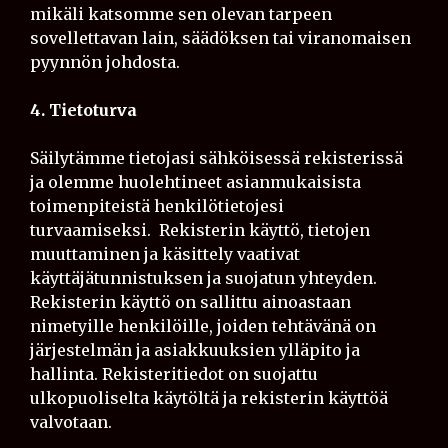
mikäli katsomme sen olevan tarpeen
sovellettavan lain, säädöksen tai viranomaisen
pyynnön johdosta.
4. Tietoturva
Säilytämme tietojasi sähköisessä rekisterissä
ja olemme huolehtineet asianmukaisista
toimenpiteistä henkilötietojesi
turvaamiseksi. Rekisterin käyttö, tietojen
muuttaminen ja käsittely vaativat
käyttäjätunnistuksen ja suojatun yhteyden.
Rekisterin käyttö on sallittu ainoastaan
nimetyille henkilöille, joiden tehtävänä on
järjestelmän ja asiakkuuksien ylläpito ja
hallinta. Rekisteritiedot on suojattu
ulkopuoliselta käytöltä ja rekisterin käyttöä
valvotaan.