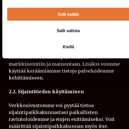
2.1. Palveluiden tarjoaminen ja
Salli kaikki
kehittäminen
Voimme käyttää tietojasi tarjotaksemme Sinulle
Salli valinta
palveluita ja kanta-asiakasetuja sekä
yhteydenpitoon kanta-asiakkuuteen liittyen.
Kiellä
Voimme käyttää tietojasi myös Sinulle
suunnattuun ravintolapalveluiden
markkinointiin ja mainontaan. Lisäksi voimme
käyttää keräämiämme tietoja palveluidemme
kehittämiseen.
2.2. Sijaintitiedon käyttäminen
Verkkosivustomme voi pyytää tietoa
sijaintipaikkakunnastasi paikallisten
ravintoloidemme ja etujen esittämiseksi. Voit
määrittää sijaintipaikkakunnan myös itse.