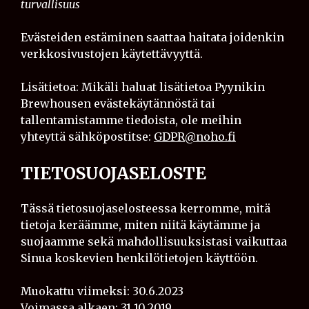
turvallisuus
Evästeiden estäminen saattaa haitata joidenkin
verkkosivustojen käytettävyyttä.
Lisätietoa: Mikäli haluat lisätietoa Pyynikin
Brewhousen evästekäytännöstä tai
tallentamistamme tiedoista, ole meihin
yhteyttä sähköpostitse:
GDPR@noho.fi
TIETOSUOJASELOSTE
Tässä tietosuojaselosteessa kerromme, mitä
tietoja keräämme, miten niitä käytämme ja
suojaamme sekä mahdollisuuksistasi vaikuttaa
Sinua koskevien henkilötietojen käyttöön.
Muokattu viimeksi: 30.6.2023
Voimassa alkaen: 31.10.2019