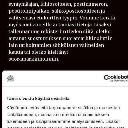
syntymäajan, lähiosoitteen, postinumeron,
postitoimipaikan, sähköpostiosoitteen ja
valitsemasi etukorttisi tyypin. Voimme kerätä
myös muita meille antamiasi tietoja. Lisäksi
tallennamme rekisteriin tiedon siitä, oletko
antanut suostumuksen suoramarkkinointiin
lain tarkoittamien sähköisten välineiden
kautta tai oletko kieltänyt
suoramarkkinoinnin.
1.2. Automaattisesti kerättävät tiedot
Voimme käyttää erilaisia menetelmiä
kerätäksemme automaattisesti tietoja
Tämä sivusto käyttää evästeitä
tietokoneestasi tai mobiililaitteestasi, kun
käytät verkkosivustoamme. Automaattiset
Käytämme evästeitä tarjoamamme sisällön ja mainosten
menetelmät voivat sisältää evästeitä,
räätälöimiseen, sosiaalisen median ominaisuuksien
verkkojäljitteitä ja muita teknologioita.
tukemiseen ja kävijämäärämme analysoimiseen. Lisäksi
Automaattisesti kerättäviä tietoja voivat olla IP-
jaamme sosiaalisen median, mainosalan ja analytiikka-alan