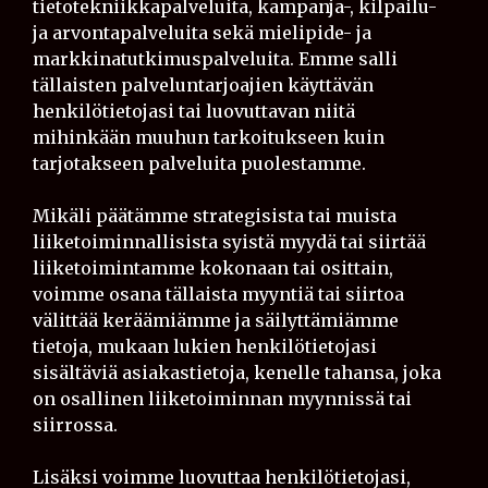
tietotekniikkapalveluita, kampanja-, kilpailu-
ja arvontapalveluita sekä mielipide- ja
markkinatutkimuspalveluita. Emme salli
tällaisten palveluntarjoajien käyttävän
henkilötietojasi tai luovuttavan niitä
mihinkään muuhun tarkoitukseen kuin
tarjotakseen palveluita puolestamme.
Mikäli päätämme strategisista tai muista
liiketoiminnallisista syistä myydä tai siirtää
liiketoimintamme kokonaan tai osittain,
voimme osana tällaista myyntiä tai siirtoa
välittää keräämiämme ja säilyttämiämme
tietoja, mukaan lukien henkilötietojasi
sisältäviä asiakastietoja, kenelle tahansa, joka
on osallinen liiketoiminnan myynnissä tai
siirrossa.
Lisäksi voimme luovuttaa henkilötietojasi,