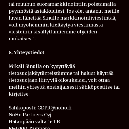
tai muuhun suoramarkkinointiin poistamalla
pyynnöstä asiakkuutesi. Jos olet antanut meille
luvan lähettää Sinulle markkinointiviestintää,
voit myöhemmin kieltäytyä viestinnästä
viesteihin sisällyttämiemme ohjeiden
mukaisesti.
8. Yhteystiedot
Mikäli Sinulla on kysyttävää
tietosuojakäytänteistämme tai haluat käyttää
tietosuojaan liittyviä oikeuksiasi, voit ottaa
meihin yhteyttä ensisijaisesti sähköpostitse tai
kirjeitse:
Sähköposti:
GDPR@noho.fi
NoHo Partners Oyj
Hatanpään valtatie 1 B
FI-33100 Tampere