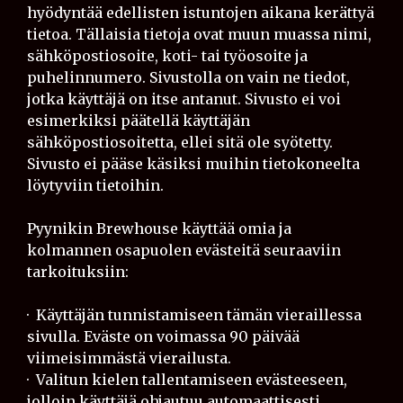
hyödyntää edellisten istuntojen aikana kerättyä
tietoa. Tällaisia tietoja ovat muun muassa nimi,
sähköpostiosoite, koti- tai työosoite ja
puhelinnumero. Sivustolla on vain ne tiedot,
jotka käyttäjä on itse antanut. Sivusto ei voi
esimerkiksi päätellä käyttäjän
sähköpostiosoitetta, ellei sitä ole syötetty.
Sivusto ei pääse käsiksi muihin tietokoneelta
löytyviin tietoihin.
Pyynikin Brewhouse käyttää omia ja
kolmannen osapuolen evästeitä seuraaviin
tarkoituksiin:
· Käyttäjän tunnistamiseen tämän vieraillessa
sivulla. Eväste on voimassa 90 päivää
viimeisimmästä vierailusta.
· Valitun kielen tallentamiseen evästeeseen,
jolloin käyttäjä ohjautuu automaattisesti