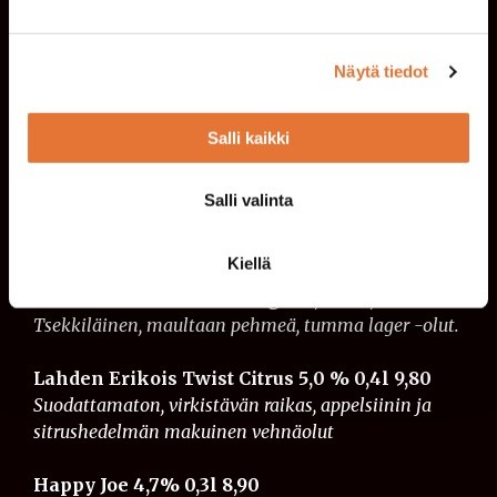
Tämä Indian Pale Alen lempeä katkeruus antaa tilaa
hedelmäisille ja sitruksisille sävyille
Näytä tiedot
Lapin Kulta Pure (G) 4,5% 0,4l
8,90
Raikas ja täyteläinen lager- olut. Kullankeltainen,
Salli kaikki
kevyt, miedosti humaloitu, viljainen
Budvar 5,0 % 0,4l
11,00
Salli valinta
Kevyesti humaloitu, katkera ja virkistävän
maltainen tsekkiläinen lager
Kiellä
Krusovice Cerne Dark Lager 3,8 % 0,4l 12
Tsekkiläinen, maultaan pehmeä, tumma lager -olut.
Lahden Erikois Twist Citrus 5,0 % 0,4l 9,80
Suodattamaton, virkistävän raikas, appelsiinin ja
sitrushedelmän makuinen vehnäolut
Happy Joe 4,7% 0,3l
8,90