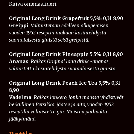
Kuiva omenasiideri
Original Long Drink Grapefruit 5,5% 0,3l
8,90
Greippi
.
Valmistetaan edelleen alkuperäisen
vuoden 1952 reseptin mukaan käsintehdystä
suomalaisesta ginistä sekä greipistä.
Original Long Drink Pineapple 5,5% 0,3l
8,90
Ananas
.
Raikas Original long drink -ananas,
valmistettu käsintehdystä suomalaisesta ginistä.
Original Long Drink Peach Ice Tea 5,5% 0,3l
8,90
Vadelma
.
Raikas lonkero, jonka maussa yhdistyvät
herkullinen Persikka, jäätee ja aito, vuoden 1952
reseptillä valmistettu gin. Maistuu parhaalta
jääkylmänä.