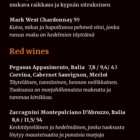
mukava raikkaus ja kypsän sitruksinen
Mark West Chardonnay 5
9
Kuiva, raikas ja hapoiltansa pehmeä viini, jonka
runsas maku on hedelmien täyttämä
Red wines
Pegasus Appasimento, Italia
7,8 / 9,4/ 4
3
Corvina, Cabernet Sauvignon, Merlot
Täyteläinen, tanniininen, hennon neilikkainen.
Tuoksussa on marjahillomaista makeutta ja
tummaa kirsikkaa.
Zaccagnini Montepulciano D’Abruzzo, Italia​​
8,6 / 11,5/ 54
Keskitäyteläinen ja hedelmäinen, jonka tuoksusta
löytyy mausteisuutta ja punaisia marjoja