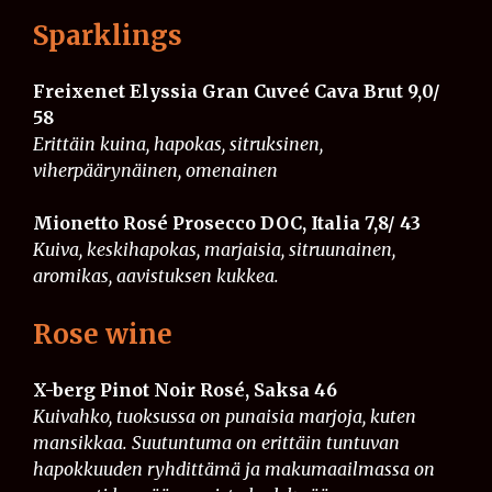
Sparklings
Freixenet Elyssia Gran Cuveé Cava Brut 9,0/
58
Erittäin kuina, hapokas, sitruksinen,
viherpäärynäinen, omenainen
Mionetto Rosé Prosecco DOC, Italia 7,8/ 43
Kuiva, keskihapokas, marjaisia, sitruunainen,
aromikas, aavistuksen kukkea.
Rose wine
X-berg Pinot Noir Rosé, Saksa
​​​​
46
Kuivahko, tuoksussa on punaisia marjoja, kuten
mansikkaa. Suutuntuma on erittäin tuntuvan
hapokkuuden ryhdittämä ja makumaailmassa on