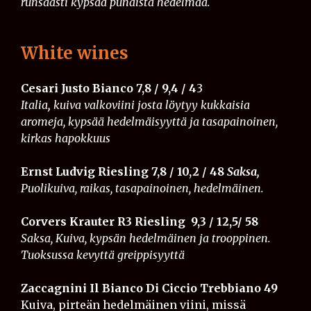
runsaasti kypsää punaista hedelmää.
White wines
Cesari Justo Bianco​ 7,8 / 9,4 / 4
3
Italia
,
kuiva valkoviini josta löytyy kukkaisia
aromeja, kypsää hedelmäisyyttä ja tasapainoinen,
kirkas hapokkuus
Ernst Ludvig Riesling ​​​7,8 / 10,2 / 48
Saksa,
Puolikuiva, raikas, tasapainoinen, hedelmäinen.
Corvers Krauter R3 Riesling​​​​ 9,3 / 12,5/ 58
Saksa, Kuiva, kypsän hedelmäinen ja trooppinen.
Tuoksussa kevyttä greippisyyttä
Zaccagnini Il Bianco Di Ciccio Trebbiano 49
Kuiva, pirteän hedelmäinen viini, missä