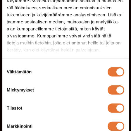
Käytämme evästeitä tarjoamamme sisällön ja mainosten
Sitruuna
räätälöimiseen, sosiaalisen median ominaisuuksien
tukemiseen ja kävijämäärämme analysoimiseen. Lisäksi
Spiced Gin & Tonic 0,0% 8,50
jaamme sosiaalisen median, mainosalan ja analytiikka-
Seedlip Spice, Fever Tree Tonic
alan kumppaneillemme tietoja siitä, miten käytät
sivustoamme. Kumppanimme voivat yhdistää näitä
Aperitivo Spritz 0,0% 9,00
Mionetto Rose
tietoja muihin tietoihin, joita olet antanut heille tai joita on
Prosecco 0%, Mionetto Aperitivo 0%, Sooda,
kerätty, kun olet käyttänyt heidän palvelujaan.
7UP, Appelsiini
Suostumuksen
Välttämätön
valinta
Draft
Mieltymykset
Maltti Lager 5,1% 0,4l
7,90
Oluen kevyt mallaspohja antaa jenkkihumaloille
tilaa loistaa. Kuivahumaloitu ja suodattamaton
Tilastot
lager on maultaan raikas ja kevyen sitruksinen
Helsinki Bryggeri IPA 5,2% 0,4L 8,10
Markkinointi