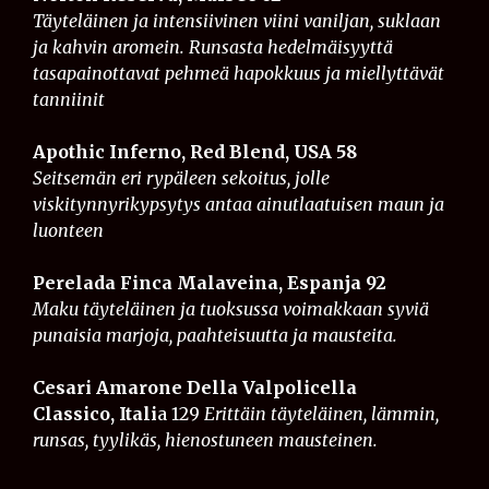
Täyteläinen ja intensiivinen viini vaniljan, suklaan
ja kahvin aromein. Runsasta hedelmäisyyttä
tasapainottavat pehmeä hapokkuus ja miellyttävät
tanniinit
Apothic Inferno, Red Blend, USA 58
Seitsemän eri rypäleen sekoitus, jolle
viskitynnyrikypsytys antaa ainutlaatuisen maun ja
luonteen
Perelada Finca Malaveina, Espanja 92
Maku täyteläinen ja tuoksussa voimakkaan syviä
punaisia marjoja, paahteisuutta ja mausteita.
Cesari Amarone Della Valpolicella
Classico, Itali
a 129
Erittäin täyteläinen, lämmin,
runsas, tyylikäs, hienostuneen mausteinen.