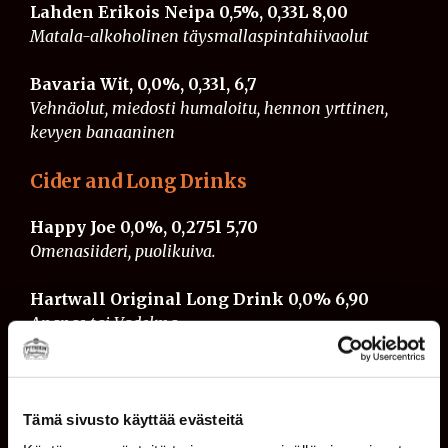
Lahden Erikois Neipa 0,5%, 0,33L 8,00
Matala-alkoholinen täysmallaspintahiivaolut
Bavaria Wit, 0,0%, 0,33l, 6,7
Vehnäolut, miedosti humaloitu, hennon yrttinen,
kevyen banaaninen
Cider and Long Drinks
Happy Joe 0,0%, 0,275l
5,70
Omenasiideri, puolikuiva.
Hartwall Original Long Drink 0,0% 6,90
Ananas tai Vadelma
Mocktails
Cosmopolitan 0% 6,50
Tämä sivusto käyttää evästeitä
karpalomehu, Vadelmalimonadi, Sokerisiirappi,